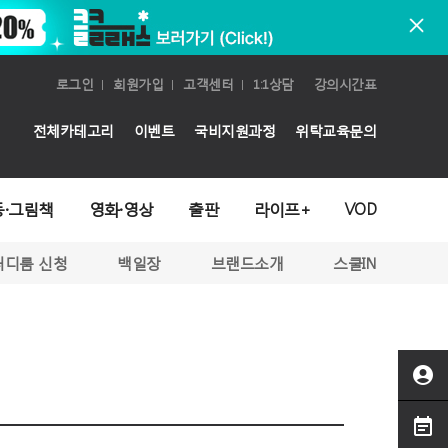
로그인
회원가입
고객센터
1:1상담
강의시간표
전체카테고리
이벤트
국비지원과정
위탁교육문의
동·그림책
영화·영상
출판
라이프+
VOD
터디룸 신청
백일장
브랜드소개
스쿨IN