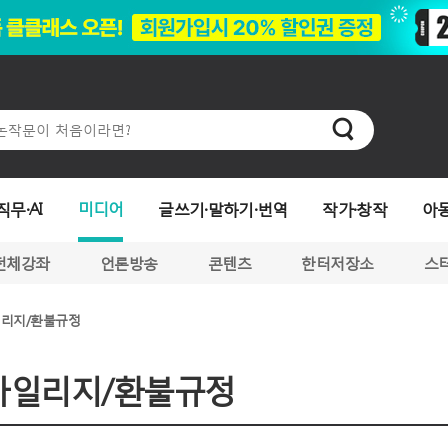
미디어
직무·AI
글쓰기·말하기·번역
작가·창작
아
전체강좌
언론방송
콘텐츠
한터저장소
스
일리지/환불규정
마일리지/환불규정