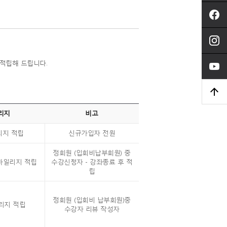
 적립해 드립니다.
리지
비고
리지 적립
신규가입자 전원
정회원 (입회비납부회원) 중
 마일리지 적립
수강신청자 - 강좌종료 후 적
립
정회원 (입회비 납부회원)중
일리지 적립
수강자 리뷰 작성자