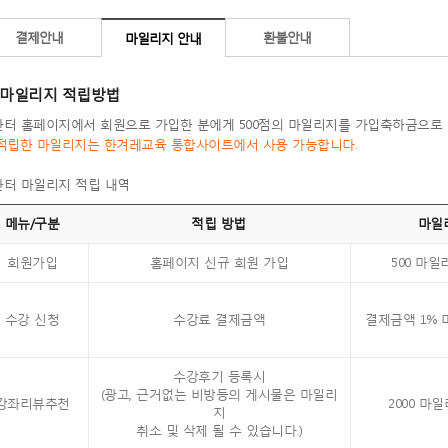
결제안내
환불안내
마일리지 안내
마일리지 적립방법
 한터 홈페이지에서 회원으로 가입한 분에게 500점의 마일리지를 가입축하금으로
적립한 마일리지는 한겨레교육 통합사이트에서 사용 가능합니다.
 한터 마일리지 적립 내역
메뉴/구분
적립 방법
마일
회원가입
홈페이지 신규 회원 가입
500 마일
수강 신청
수강료 결제금액
결제금액 1%
수강후기 등록시
(광고, 근거없는 비방등의 게시물은 마일리
강좌리뷰추천
2000 마
지
취소 및 삭제 될 수 있습니다.)